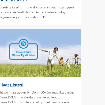
Ücretsiz Keşif
Ücretsiz keşif formunu doldurun ihtiyacınıza uygun
kapasite ve özelliklerde DemirDöküm kombiyi
seçmenize yardımcı olalım.
Fiyat Listesi
İhtiyacınıza uygun bir DemirDöküm mutlaka vardır.
DemirDöküm tarafından tavsiye edilen, tüm
DemirDöküm ürünlerine ait güncel fiyat listesine