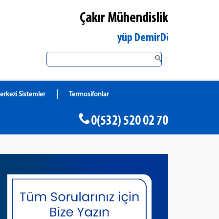
Çakır Mühendislik
İstanbul Eyüp DemirDöküm Yetkili Satıc
erkezi Sistemler
Termosifonlar
0(532) 520 02 70