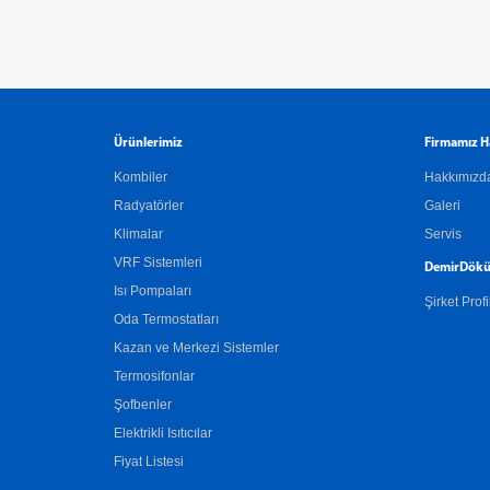
Ürünlerimiz
Firmamız H
Kombiler
Hakkımızd
Radyatörler
Galeri
Klimalar
Servis
VRF Sistemleri
DemirDökü
Isı Pompaları
Şirket Profi
Oda Termostatları
Kazan ve Merkezi Sistemler
Termosifonlar
Şofbenler
Elektrikli Isıtıcılar
Fiyat Listesi