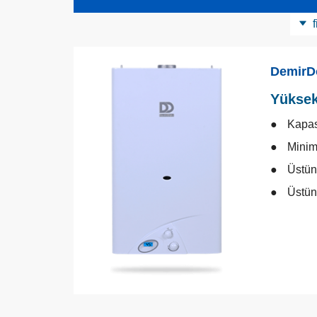
f
Ürün Kategorisi
DemirD
Yüksek
Kapas
Minim
Üstün
Üstün