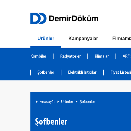
Ürünler
Kampanyalar
Firmamı
Kombiler
Radyatörler
Klimalar
VRF 
Şofbenler
Elektrikli Isıtıcılar
Fiyat Listesi
Anasayfa
Ürünler
Şofbenler
Şofbenler