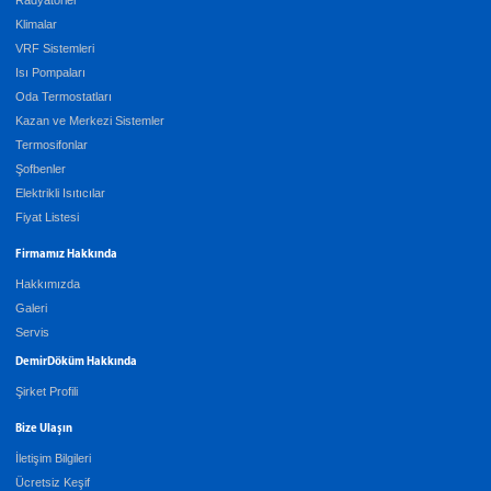
Radyatörler
Klimalar
VRF Sistemleri
Isı Pompaları
Oda Termostatları
Kazan ve Merkezi Sistemler
Termosifonlar
Şofbenler
Elektrikli Isıtıcılar
Fiyat Listesi
Firmamız Hakkında
Hakkımızda
Galeri
Servis
DemirDöküm Hakkında
Şirket Profili
Bize Ulaşın
İletişim Bilgileri
Ücretsiz Keşif