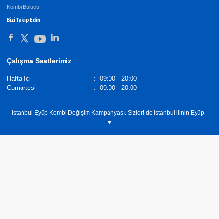
Kombi Bulucu
Bizi Takip Edin
Çalışma Saatlerimiz
Hafta İçi
:
09:00 - 20:00
Cumartesi
:
09:00 - 20:00
İstanbul Eyüp Kombi Değişim Kampanyası. Sizleri de İstanbul ilinin Eyüp
ilçesinde bulunan DemirDöküm Bayi Çakır Mühendislik showroomumuza
bekliyoruz. Tel: 0(532) 520 02 70