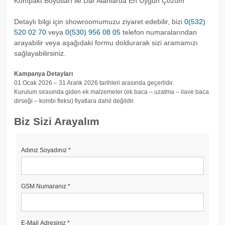
Kompakt Boyutları ile Dar Alanlarda En Uygun Çözüm
Detaylı bilgi için showroomumuzu ziyaret edebilir, bizi
0(532)
520 02 70
veya
0(530) 956 08 05
telefon numaralarından
arayabilir veya aşağıdaki formu doldurarak sizi aramamızı
sağlayabilirsiniz.
Kampanya Detayları
01 Ocak 2026 – 31 Aralık 2026 tarihleri arasında geçerlidir.
Kurulum sırasında giden ek malzemeler (ek baca – uzatma – ilave baca
dirseği – kombi fleksi) fiyatlara dahil değildir.
Biz Sizi Arayalım
Adınız Soyadınız
*
GSM Numaranız
*
E-Mail Adresiniz
*