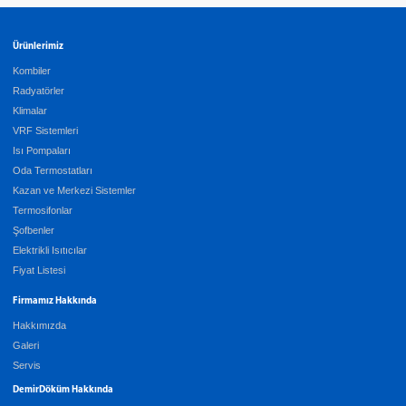
Ürünlerimiz
Kombiler
Radyatörler
Klimalar
VRF Sistemleri
Isı Pompaları
Oda Termostatları
Kazan ve Merkezi Sistemler
Termosifonlar
Şofbenler
Elektrikli Isıtıcılar
Fiyat Listesi
Firmamız Hakkında
Hakkımızda
Galeri
Servis
DemirDöküm Hakkında