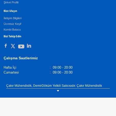
Şirket Profili
Bize Ulaşın
İletişim Bilgileri
Ücretsiz Keşif
Kombi Bulucu
Bizi Takip Edin
Çalışma Saatlerimiz
Hafta İçi
:
09:00 - 20:00
Cumartesi
:
09:00 - 20:00
Çakır Mühendislik, DemirDöküm Yetkili Satıcısıdır. Çakır Mühendislik
servis hizmeti sunmamaktadır. Servis, bakım, onarım ve garanti
kapsamındaki işlemler DemirDöküm Yetkili Servis Ağı tarafından
yürütülmektedir. DemirDöküm Servis hizmetleri, İstanbul ili dahil tüm
yurtta yaygın servis ağı ile özel donanımlı servis teknikerleri ve yetkili
servisleri ile hizmet vermektedir. Çakır Mühendislik, DemirDöküm Yetkili
satıcısı olarak İstanbul ilinin Eyüp ilçesinde müşterilerimize ısıtma, sıcak