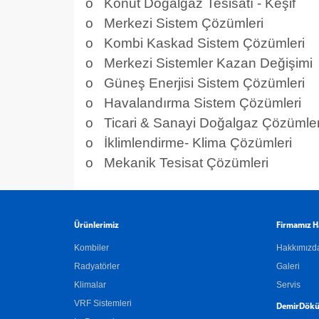
o Konut Doğalgaz Tesisatı - Keşif
o Merkezi Sistem Çözümleri
o Kombi Kaskad Sistem Çözümleri
o Merkezi Sistemler Kazan Değişimi
o Güneş Enerjisi Sistem Çözümleri
o Havalandırma Sistem Çözümleri
o Ticari & Sanayi Doğalgaz Çözümler
o İklimlendirme- Klima Çözümleri
o Mekanik Tesisat Çözümleri
Ürünlerimiz
Firmamız H
Kombiler
Hakkımızd
Radyatörler
Galeri
Klimalar
Servis
VRF Sistemleri
DemirDökü