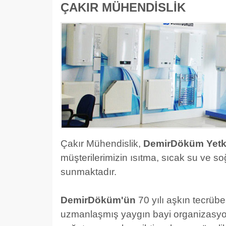
ÇAKIR MÜHENDİSLİK
Çakır Mühendislik,
DemirDöküm Yetkil
müşterilerimizin ısıtma, sıcak su ve s
sunmaktadır.
DemirDöküm'ün
70 yılı aşkın tecrü
uzmanlaşmış yaygın bayi organizasyonu