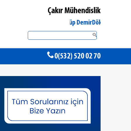
Çakır Mühendislik
İstanbul Eyüp DemirDöküm Yetkili Satıcı
0(532) 520 02 70