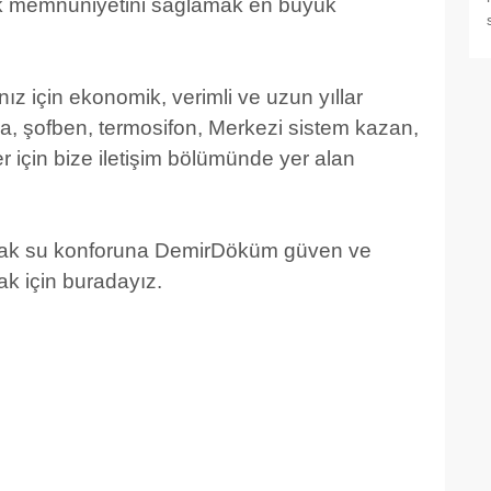
lik memnuniyetini sağlamak en büyük
nız için ekonomik, verimli ve uzun yıllar
ma, şofben, termosifon, Merkezi sistem kazan,
için bize iletişim bölümünde yer alan
e sıcak su konforuna DemirDöküm güven ve
k için buradayız.