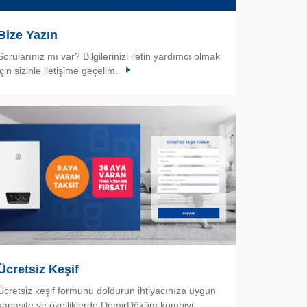
Bize Yazın
Sorularınız mı var? Bilgilerinizi iletin yardımcı olmak
için sizinle iletişime geçelim.
Ücretsiz Keşif
Ücretsiz keşif formunu doldurun ihtiyacınıza uygun
kapasite ve özelliklerde DemirDöküm kombiyi