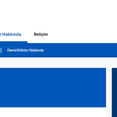
z Hakkında
İletişim
DemirDöküm Hakkında