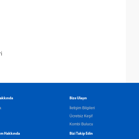
i
akkında
Bize Ulaşın
a
İletişim Bilgileri
Ücretsiz Keşif
Kombi Bulucu
m Hakkında
Bizi Takip Edin