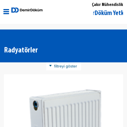
Çakır Mühendislik
İstanbul Eyüp DemirDöküm Yetkili Satı
Radyatörler
filtreyi göster
Ürün Kategorisi
Panel Radyatör
Döküm Radyatör
Banyopan