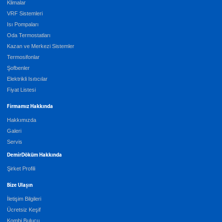
Klimalar
VRF Sistemleri
Isı Pompaları
Oda Termostatları
Kazan ve Merkezi Sistemler
Termosifonlar
Şofbenler
Elektrikli Isıtıcılar
Fiyat Listesi
Firmamız Hakkında
Hakkımızda
Galeri
Servis
DemirDöküm Hakkında
Şirket Profili
Bize Ulaşın
İletişim Bilgileri
Ücretsiz Keşif
Kombi Bulucu