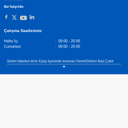
Bizi Takip Edin
Çalışma Saatlerimiz
Hafta İçi
:
09:00 - 20:00
Cumartesi
:
09:00 - 20:00
Sizleri İstanbul ilinin Eyüp ilçesinde bulunan DemirDöküm Bayi Çakır
Mühendislik showroomumuza bekliyoruz. Tel: 0(532) 520 02 70
DemirDöküm Radyatörler,
Demirdöküm Yetkili Satıcı
. Tel :